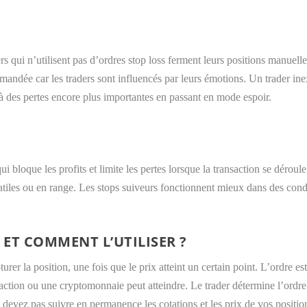
 qui n’utilisent pas d’ordres stop loss ferment leurs positions manuelle
ndée car les traders sont influencés par leurs émotions. Un trader inex
à des pertes encore plus importantes en passant en mode espoir.
i bloque les profits et limite les pertes lorsque la transaction se dérou
latiles ou en range. Les stops suiveurs fonctionnent mieux dans des cond
 ET COMMENT L’UTILISER ?
turer la position, une fois que le prix atteint un certain point. L’ordre
ction ou une cryptomonnaie peut atteindre. Le trader détermine l’ordre
devez pas suivre en permanence les cotations et les prix de vos positio