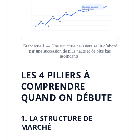
Structure haussière
Suite de HH / HL
HH
HH
HH
HL
HL
HL
Graphique 1 — Une structure haussière se lit d’abord
par une succession de plus hauts et de plus bas
ascendants.
LES 4 PILIERS À
COMPRENDRE
QUAND ON DÉBUTE
1. LA STRUCTURE DE
MARCHÉ