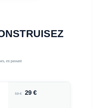
CONSTRUISEZ
ses, en passant
29 €
59 €