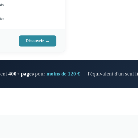
ais
der
Découvrir →
rent
400+ pages
pour
moins de 120 €
— l'équivalent d'un seul l