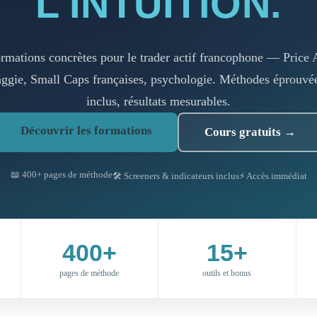
L'INTUITION.
rmations concrètes pour le trader actif francophone — Price 
ggie, Small Caps françaises, psychologie. Méthodes éprouvées
inclus, résultats mesurables.
Découvrir les formations
Cours gratuits →
📖 400+ pages de méthode
🛠️ Screeners & indicateurs inclus
⚡ Accès immédiat
400+
15+
pages de méthode
outils et bonus