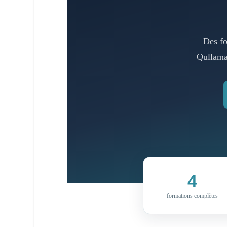
Des fo
Qullama
4
formations complètes