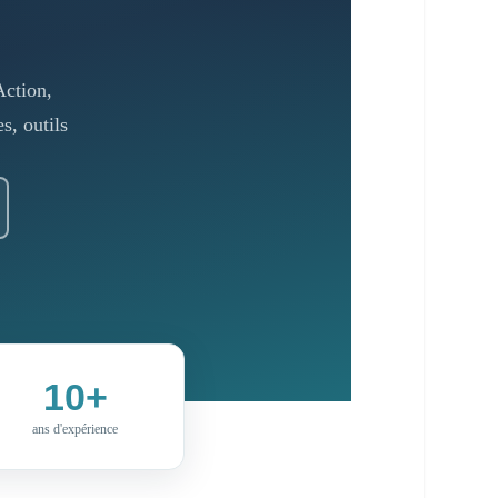
Action,
, outils
10+
ans d'expérience