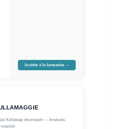
Accéder à la formation →
ULLAMAGGIE
jan Kullamägi décortiquée — breakouts,
volatilité.