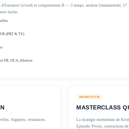
ps d'Euronext Growth et compartiment B — 3 setups, analyse fondamentale, 17
eurs inclus.
aillés
 ZVR (PRT & TV)
us
uel FR, OCA, dilution
MOMENTUM
ON
MASTERCLASS Q
erflus. Supports, résistances,
La stratégie momentum de Krist
Episodic Pivots, contractions de 