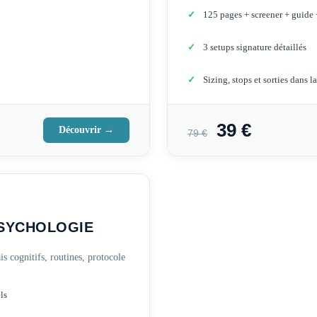
125 pages + screener + guide 
3 setups signature détaillés
Sizing, stops et sorties dans la
39 €
Découvrir →
79 €
PSYCHOLOGIE
 cognitifs, routines, protocole
ls