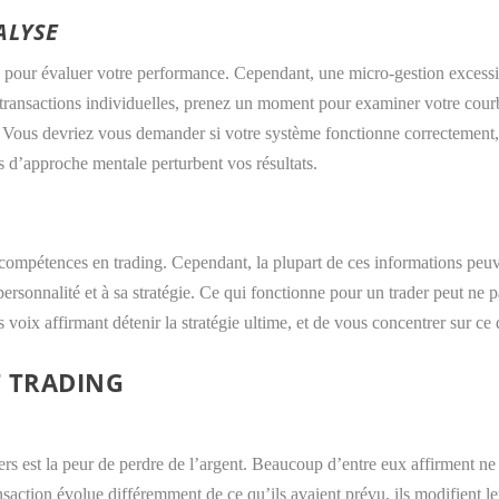
ALYSE
le pour évaluer votre performance. Cependant, une micro-gestion exces
transactions individuelles, prenez un moment pour examiner votre courbe 
Vous devriez vous demander si votre système fonctionne correctement, 
s d’approche mentale perturbent vos résultats.
compétences en trading. Cependant, la plupart de ces informations peuve
rsonnalité et à sa stratégie. Ce qui fonctionne pour un trader peut ne pa
 voix affirmant détenir la stratégie ultime, et de vous concentrer sur ce 
 TRADING
rs est la peur de perdre de l’argent. Beaucoup d’entre eux affirment ne p
saction évolue différemment de ce qu’ils avaient prévu, ils modifient leur