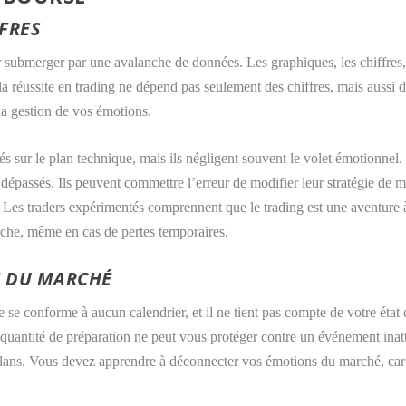
FFRES
sser submerger par une avalanche de données. Les graphiques, les chiffres,
 la réussite en trading ne dépend pas seulement des chiffres, mais aussi d
la
gestion de vos émotions
.
s sur le plan technique, mais ils négligent souvent le volet émotionne
ir dépassés. Ils peuvent commettre l’erreur de modifier leur stratégie de
. Les traders expérimentés comprennent que le trading est une aventure à 
oche, même en cas de pertes temporaires.
E DU MARCHÉ
e se conforme à aucun calendrier, et il ne tient pas compte de votre état 
quantité de préparation ne peut vous protéger contre un événement inatt
lans. Vous devez apprendre à déconnecter vos émotions du marché, car i