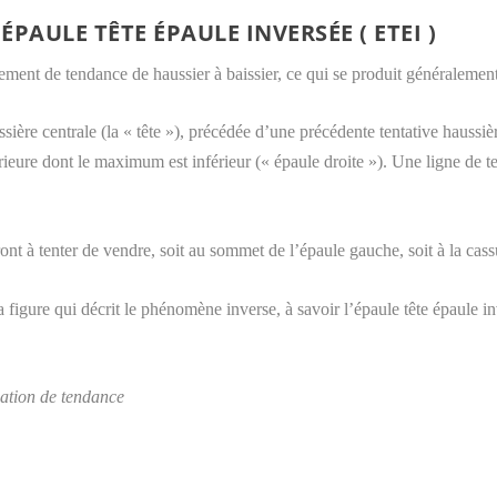
 ÉPAULE TÊTE ÉPAULE INVERSÉE ( ETEI )
ement de tendance de haussier à baissier, ce qui se produit généraleme
ière centrale (la « tête »), précédée d’une précédente tentative haussiè
rieure dont le maximum est inférieur (« épaule droite »). Une ligne de te
nt à tenter de vendre, soit au sommet de l’épaule gauche, soit à la cass
 la figure qui décrit le phénomène inverse, à savoir l’épaule tête épaule
uation de tendance