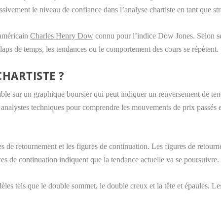
sivement le niveau de confiance dans l’analyse chartiste en tant que str
 américain
Charles Henry Dow
connu pour l’indice Dow Jones. Selon se
 laps de temps, les tendances ou le comportement des cours se répètent.
CHARTISTE ?
iable sur un graphique boursier qui peut indiquer un renversement de te
es analystes techniques pour comprendre les mouvements de prix passés et
ures de retournement et les figures de continuation. Les figures de retour
ures de continuation indiquent que la tendance actuelle va se poursuivre.
es tels que le double sommet, le double creux et la tête et épaules. L