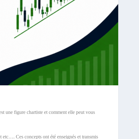
’est une figure chartiste et comment elle peut vous
et etc…. Ces concepts ont été enseignés et transmis