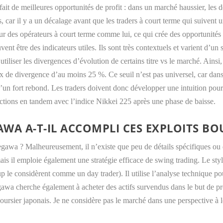
ait de meilleures opportunités de profit : dans un marché haussier, les d
 car il y a un décalage avant que les traders à court terme qui suivent u
ur des opérateurs à court terme comme lui, ce qui crée des opportunités 
nt être des indicateurs utiles. Ils sont très contextuels et varient d’un s
utiliser les divergences d’évolution de certains titre vs le marché. Ainsi
aux de divergence d’au moins 25 %. Ce seuil n’est pas universel, car dan
un fort rebond. Les traders doivent donc développer une intuition pour 
actions en tandem avec l’indice Nikkei 225 après une phase de baisse.
A A-T-IL ACCOMPLI CES EXPLOITS BO
egawa ? Malheureusement, il n’existe que peu de détails spécifiques ou d’
mais il emploie également une stratégie efficace de swing trading. Le st
 le considèrent comme un day trader). Il utilise l’analyse technique pou
egawa cherche également à acheter des actifs survendus dans le but de p
boursier japonais. Je ne considère pas le marché dans une perspective à