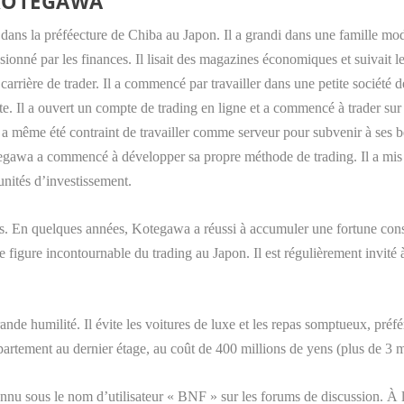
 KOTEGAWA
ns la préféecture de Chiba au Japon. Il a grandi dans une famille mod
ionné par les finances. Il lisait des magazines économiques et suivait le
arrière de trader. Il a commencé par travailler dans une petite société de
e. Il a ouvert un compte de trading en ligne et a commencé à trader s
et a même été contraint de travailler comme serveur pour subvenir à ses 
gawa a commencé à développer sa propre méthode de trading. Il a mis l’a
unités d’investissement.
ts. En quelques années, Kotegawa a réussi à accumuler une fortune consi
igure incontournable du trading au Japon. Il est régulièrement invité à
nde humilité. Il évite les voitures de luxe et les repas somptueux, préfér
artement au dernier étage, au coût de 400 millions de yens (plus de 3 m
nnu sous le nom d’utilisateur « BNF » sur les forums de discussion. À la