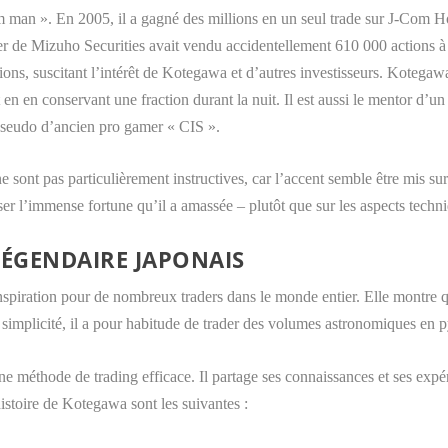
 man ». En 2005, il a gagné des millions en un seul trade sur J-Com Ho
ader de Mizuho Securities avait vendu accidentellement 610 000 actions 
tions, suscitant l’intérêt de Kotegawa et d’autres investisseurs. Kotegaw
en en conservant une fraction durant la nuit. Il est aussi le mentor d’un
 pseudo d’ancien pro gamer « CIS ».
s ne sont pas particulièrement instructives, car l’accent semble être mis 
r l’immense fortune qu’il a amassée – plutôt que sur les aspects techni
LÉGENDAIRE JAPONAIS
spiration pour de nombreux traders dans le monde entier. Elle montre qu
implicité, il a pour habitude de trader des volumes astronomiques en 
 une méthode de
trading
efficace. Il partage ses connaissances et ses expér
’histoire de Kotegawa sont les suivantes :