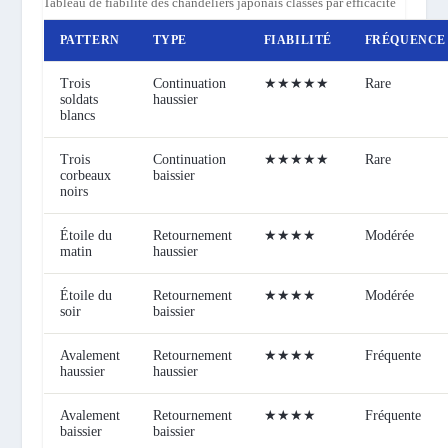
Tableau de fiabilité des chandeliers japonais classés par efficacité
PATTERN
TYPE
FIABILITÉ
FRÉQUENCE
Trois
Continuation
★★★★★
Rare
soldats
haussier
blancs
Trois
Continuation
★★★★★
Rare
corbeaux
baissier
noirs
Étoile du
Retournement
★★★★
Modérée
matin
haussier
Étoile du
Retournement
★★★★
Modérée
soir
baissier
Avalement
Retournement
★★★★
Fréquente
haussier
haussier
Avalement
Retournement
★★★★
Fréquente
baissier
baissier