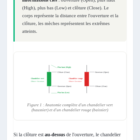
informations clés
: ouverture (Open), plus haut
(High), plus bas (Low) et clôture (Close). Le
corps représente la distance entre l'ouverture et la
clôture, les mèches représentent les extrêmes
atteints.
Plus haut (High)
Clôture (Close)
Ouverture (Open)
Chandelier vert
Chandelier rouge
Clôture > Ouverture
Clôture < Ouverture
Ouverture (Open)
Clôture (Close)
Plus bas (Low)
Figure 1 : Anatomie complète d'un chandelier vert
(haussier) et d'un chandelier rouge (baissier)
Si la clôture est
au-dessus
de l'ouverture, le chandelier