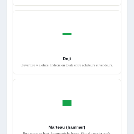
Doji
Ouverture ≈ clôture. Indécision totale entre acheteurs et vendeurs.
Marteau (hammer)
Petit corps en haut, longue mèche basse. Signal haussier après